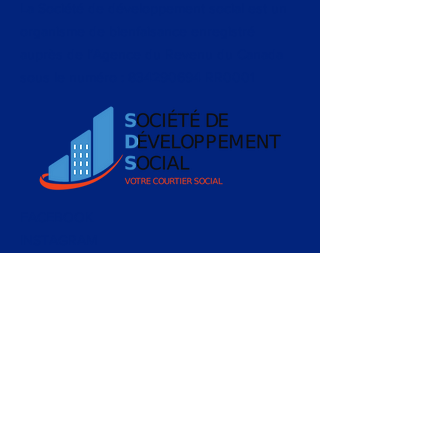
La Société de développement social est un
organisme de bienfaisance enregistré
auprès de l’Agence du Revenu du Canada
sous le numéro :
834290694
RR0001
FACEBOOK
INSTAGRAM
LINKEDIN
Conditions Générales
Politique de Confidentialité
CONTACT >
T:
+1 (514) 312 7344
E:
info@courtier.social
533, rue Ontario Est, suite 200
Montréal, Québec, H2L 1N8