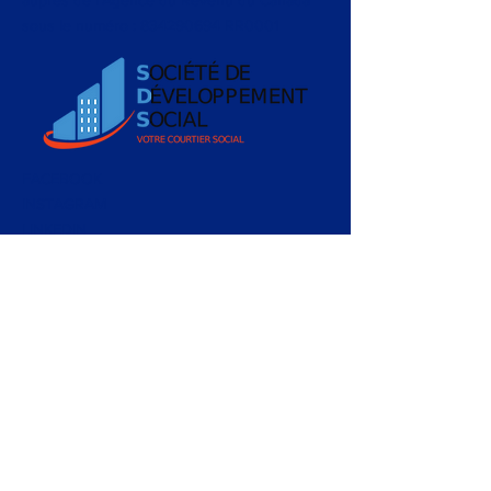
auprès de l’Agence du Revenu du Canada
sous le numéro :
834290694
RR0001
FACEBOOK
INSTAGRAM
LINKEDIN
Conditions Générales
Politique de Confidentialité
CONTACT >
T:
+1 (514) 312 7344
E:
info@courtier.social
533, rue Ontario Est, suite 200
Montréal, Québec, H2L 1N8
© 2025 Société de développement social